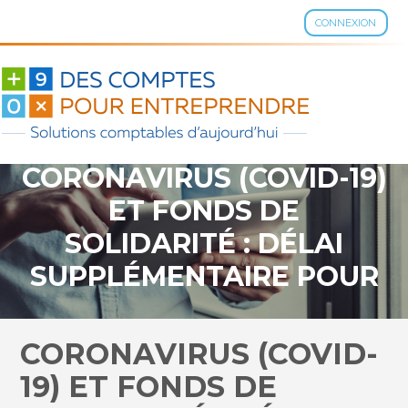
CONNEXION
Aller
au
contenu
CORONAVIRUS (COVID-19)
ET FONDS DE
SOLIDARITÉ : DÉLAI
SUPPLÉMENTAIRE POUR
LES GROUPEMENTS
AGRICOLES
CORONAVIRUS (COVID-
D’EXPLOITATION EN
19) ET FONDS DE
COMMUN