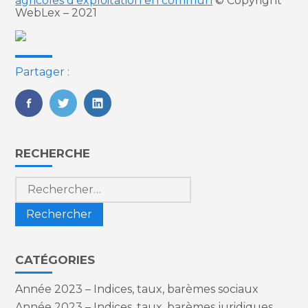
agricoles d’exploitation en commun
© Copyright
WebLex – 2021
Partager :
FaceBook
Twitter
LinkedIn
Blog
RECHERCHE
sidebar
Rechercher :
CATÉGORIES
Année 2023 – Indices, taux, barèmes sociaux
Année 2023 – Indices, taux, barèmes juridiques