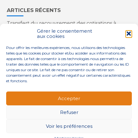
ARTICLES RÉCENTS
Transfert du recouvrement des cotisations à
l’Urssaf : des nouveautés
Gérer le consentement
aux cookies
Appareils reconditionnés : annulation de la
redevance pour copie privée !
Pour offrir les meilleures expériences, nous utilisons des technologies
Contrôle de la qualité de l’air dans les ERP
telles que les cookies pour stocker et/ou accéder aux informations des
Industriels : le point sur les dernières évolutions
appareils. Le fait de consentir à ces technologies nous permettra de
réglementaires
traiter des données telles que le comportement de navigation ou les ID
uniques sur ce site. Le fait de ne pas consentir ou de retirer son
consentement peut avoir un effet négatif sur certaines caractéristiques
et fonctions.
Footer
QUI SOMMES-NOUS ?
NOS SERVICES
Accepter
Principale
NOS SOLUTIONS
ACTUALITÉS
CONTACT
Refuser
Footer
PLAN DU SITE
MENTIONS LÉGALES
Voir les préférences
CONCEPTION ET RÉALISATION
CLASSE 7