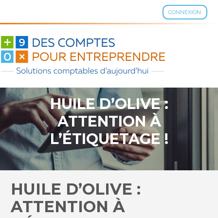
CONNEXION
Aller
au
contenu
HUILE D’OLIVE :
ATTENTION À
L’ÉTIQUETAGE !
HUILE D’OLIVE :
ATTENTION À