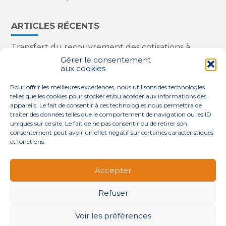
ARTICLES RÉCENTS
Transfert du recouvrement des cotisations à
l’Urssaf : des nouveautés
Gérer le consentement
aux cookies
Appareils reconditionnés : annulation de la
redevance pour copie privée !
Pour offrir les meilleures expériences, nous utilisons des technologies
Contrôle de la qualité de l’air dans les ERP
telles que les cookies pour stocker et/ou accéder aux informations des
Industriels : le point sur les dernières évolutions
appareils. Le fait de consentir à ces technologies nous permettra de
réglementaires
traiter des données telles que le comportement de navigation ou les ID
uniques sur ce site. Le fait de ne pas consentir ou de retirer son
consentement peut avoir un effet négatif sur certaines caractéristiques
et fonctions.
Footer
QUI SOMMES-NOUS ?
NOS SERVICES
Accepter
Principale
NOS SOLUTIONS
ACTUALITÉS
CONTACT
Refuser
Footer
PLAN DU SITE
MENTIONS LÉGALES
Voir les préférences