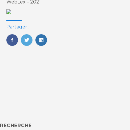
WebLex – 2021
Partager :
FaceBook
Twitter
LinkedIn
Blog
RECHERCHE
sidebar