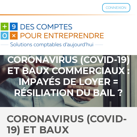
CONNEXION
Aller
au
contenu
CORONAVIRUS (COVID-19)
ET BAUX COMMERCIAUX :
IMPAYÉS DE LOYER =
RÉSILIATION DU BAIL ?
CORONAVIRUS (COVID-
19) ET BAUX