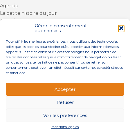
Agenda
La petite histoire du jour
Actualités
Gérer le consentement
Actu Fiscale
aux cookies
Le coin du dirigeant
Pour offrir les meilleures expériences, nous utilisons des technologies
Actu Sociale
telles que les cookies pour stocker et/ou accéder aux informations des
appareils. Le fait de consentir à ces technologies nous permettra de
Actu Juridique
traiter des données telles que le comportement de navigation ou les ID
uniques sur ce site. Le fait de ne pas consentir ou de retirer son
consentement peut avoir un effet négatif sur certaines caractéristiques
ARTICLES RÉCENTS
et fonctions.
Transfert du recouvrement des cotisations à l’Urssaf :
des nouveautés
Accepter
Appareils reconditionnés : annulation de la redevance
pour copie privée !
Refuser
Contrôle de la qualité de l’air dans les ERP
Voir les préférences
Industriels : le point sur les dernières évolutions
réglementaires
Mentions légales