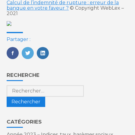
Calcul de l’indemnité de rupture : erreur de la
banque en votre faveur ?
© Copyright WebLex –
2021
Partager :
FaceBook
Twitter
LinkedIn
Blog
RECHERCHE
sidebar
Rechercher :
CATÉGORIES
Année 2023 – Indices, taux, barèmes sociaux