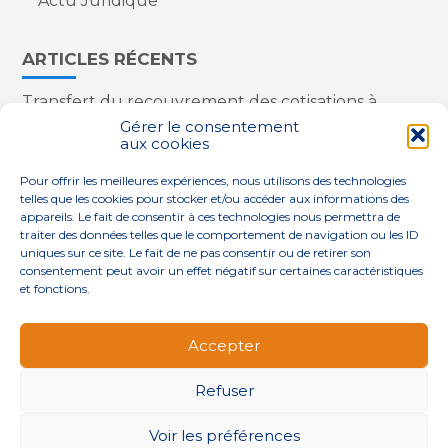
Actu Juridique
ARTICLES RÉCENTS
Transfert du recouvrement des cotisations à
l’Urssaf : des nouveautés
Gérer le consentement
aux cookies
Appareils reconditionnés : annulation de la
redevance pour copie privée !
Pour offrir les meilleures expériences, nous utilisons des technologies
Contrôle de la qualité de l’air dans les ERP
telles que les cookies pour stocker et/ou accéder aux informations des
Industriels : le point sur les dernières évolutions
appareils. Le fait de consentir à ces technologies nous permettra de
réglementaires
traiter des données telles que le comportement de navigation ou les ID
uniques sur ce site. Le fait de ne pas consentir ou de retirer son
consentement peut avoir un effet négatif sur certaines caractéristiques
et fonctions.
Footer
QUI SOMMES-NOUS ?
NOS SERVICES
Accepter
Principale
NOS SOLUTIONS
ACTUALITÉS
CONTACT
Refuser
Footer
PLAN DU SITE
MENTIONS LÉGALES
Voir les préférences