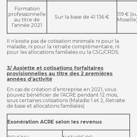
Formation
professionnelle
119 € (o
Sur la base de 41 136 €
au titre de
Moselle
l’année 2021
Il n’existe pas de cotisation minimale ni pour la
maladie, ni pour la retraite complémentaire, ni
pour les allocations familiales ou la CSG/CRDS.
3/ Assiette et cotisations forfaitaires
provisionnelles au titre des 2 premières
années d’activité
En cas de création d’entreprise en 2021, vous
pouvez bénéficier de l’ACRE pendant 12 mois,
sous certaines cotisations (Maladie 1 et 2, Retraite
de base et allocations familiales)
Exonération ACRE selon les revenus