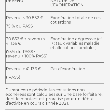
REVENU
NATURE DE
L’EXONÉRATION
Revenu < 30 852 €
Exonération totale de ces
cotisations
75 % du PASS
30 852 € < revenu <
Exonération dégressive (cf.
41 136 €
1/ : taux variables maladie
et allocations familiales)
(75% du PASS <
revenu < 100% PASS)
Revenu > 41 136 €
Pas d’exonération
(1PASS)
Durant cette période, les cotisations non
exonérées sont calculées sur une base forfaitaire,
dont le montant est proratisé pour un début
d’activité en cours d’année 2021.