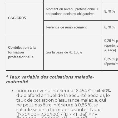
Montant du revenu professionnel +
9,70 %
cotisations sociales obligatoires
CSG/CRDS
Revenus de remplacement
6,70 %
0,29 % po
répertoi
Contribution à la
Alsace)
formation
Sur la base de 41 136 €
professionnelle
0,25 % po
répertoir
* Taux variable des cotisations maladie-
maternité
pour un revenu inférieur à 16 454 € (soit 40%
du plafond annuel de la Sécurité Sociale), le
taux de cotisation d’assurance maladie, qui
ne peut pas être inférieure à 0,85 %, se
calcule selon la formule suivante : Taux =
[(7,20/100 – 2,20/100) / (1,1 × 41 136)] × r +