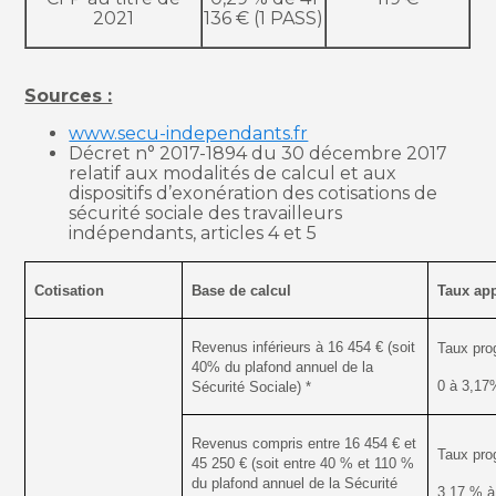
2021
136 € (1 PASS)
Sources :
www.secu-independants.fr
Décret n° 2017-1894 du 30 décembre 2017
relatif aux modalités de calcul et aux
dispositifs d’exonération des cotisations de
sécurité sociale des travailleurs
indépendants, articles 4 et 5
Cotisation
Base de calcul
Taux app
Revenus inférieurs à 16 454 € (soit
Taux prog
40% du plafond annuel de la
0 à 3,17
Sécurité Sociale) *
Revenus compris entre 16 454 € et
Taux prog
45 250 € (soit entre 40 % et 110 %
du plafond annuel de la Sécurité
3,17 % à