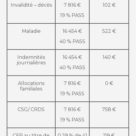
Invalidité – décès
7 816 €
102 €
19 % PASS
Maladie
16 454 €
522 €
40 % PASS
Indemnités
16 454 €
140 €
journalières
40 % PASS
Allocations
7 816 €
0 €
familiales
19 % PASS
CSG/ CRDS
7 816 €
758 €
19 % PASS
CFP au titre de
0,29 % de 41
119 €