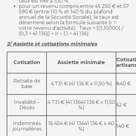
taux est fixé à 3,10 %
pour un revenu compris entre 45 250 € et 57
590 € (entre 110 % et 140 % du plafond
annuel de la Sécurité Sociale), le taux est
déterminé selon la formule suivante (r =
votre revenu d’activité) : Taux = [(3,10/100) /
(0,3 × 41 136)] × (r – 1,1 × 41 136)
2/ Assiette et cotisations minimales
Cotisat
Cotisation
Assiette minimale
artisan
Retraite de
4 731 € (41 136 € x 11,50 %)
840 €
base
Invalidité –
4 731 € (41 13641 136 € x 11,50
62 €
Décès
%)
Indemnités
16 454 € (41 13641 136 € x 40
140 €
journalières
%)