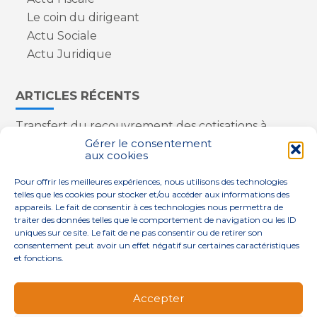
Le coin du dirigeant
Actu Sociale
Actu Juridique
ARTICLES RÉCENTS
Transfert du recouvrement des cotisations à
l’Urssaf : des nouveautés
Gérer le consentement
aux cookies
Appareils reconditionnés : annulation de la
redevance pour copie privée !
Pour offrir les meilleures expériences, nous utilisons des technologies
Contrôle de la qualité de l’air dans les ERP
telles que les cookies pour stocker et/ou accéder aux informations des
Industriels : le point sur les dernières évolutions
appareils. Le fait de consentir à ces technologies nous permettra de
réglementaires
traiter des données telles que le comportement de navigation ou les ID
uniques sur ce site. Le fait de ne pas consentir ou de retirer son
consentement peut avoir un effet négatif sur certaines caractéristiques
et fonctions.
Footer
QUI SOMMES-NOUS ?
NOS SERVICES
Accepter
Principale
NOS SOLUTIONS
ACTUALITÉS
CONTACT