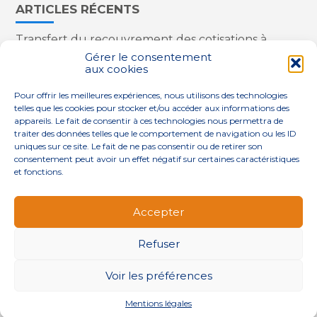
ARTICLES RÉCENTS
Transfert du recouvrement des cotisations à
l’Urssaf : des nouveautés
Gérer le consentement
aux cookies
Appareils reconditionnés : annulation de la
redevance pour copie privée !
Pour offrir les meilleures expériences, nous utilisons des technologies
Contrôle de la qualité de l’air dans les ERP
telles que les cookies pour stocker et/ou accéder aux informations des
Industriels : le point sur les dernières évolutions
appareils. Le fait de consentir à ces technologies nous permettra de
réglementaires
traiter des données telles que le comportement de navigation ou les ID
uniques sur ce site. Le fait de ne pas consentir ou de retirer son
consentement peut avoir un effet négatif sur certaines caractéristiques
et fonctions.
Footer
QUI SOMMES-NOUS ?
NOS SERVICES
Accepter
Principale
NOS SOLUTIONS
ACTUALITÉS
CONTACT
Refuser
Footer
PLAN DU SITE
MENTIONS LÉGALES
Voir les préférences
CONCEPTION ET RÉALISATION
CLASSE 7
Mentions légales