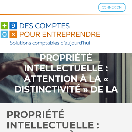
CONNEXION
Aller
au
contenu
PROPRIÉTÉ
INTELLECTUELLE :
ATTENTION À LA «
DISTINCTIVITÉ » DE LA
MARQUE…
PROPRIÉTÉ
INTELLECTUELLE :