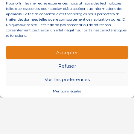
Pour offrir les meilleures expériences, nous utilisons des technologies
Actu Sociale
telles que les cookies pour stocker et/ou accéder aux informations des
appareils. Le fait de consentir à ces technologies nous permettra de
Actu Juridique
traiter des données telles que le comportement de navigation ou les ID
uniques sur ce site. Le fait de ne pas consentir ou de retirer son
consentement peut avoir un effet négatif sur certaines caractéristiques
ARTICLES RÉCENTS
et fonctions.
Transfert du recouvrement des cotisations à l’Urssaf :
des nouveautés
Accepter
Appareils reconditionnés : annulation de la redevance
pour copie privée !
Refuser
Contrôle de la qualité de l’air dans les ERP
Voir les préférences
Industriels : le point sur les dernières évolutions
réglementaires
Mentions légales
Footer
QUI SOMMES-NOUS ?
NOS SERVICES
Principale
NOS SOLUTIONS
ACTUALITÉS
CONTACT