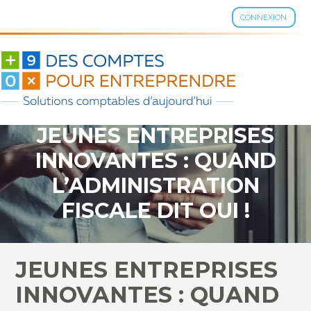
CONNEXION
Aller
au
contenu
JEUNES ENTREPRISES
INNOVANTES : QUAND
L’ADMINISTRATION
FISCALE DIT OUI !
JEUNES ENTREPRISES
INNOVANTES : QUAND