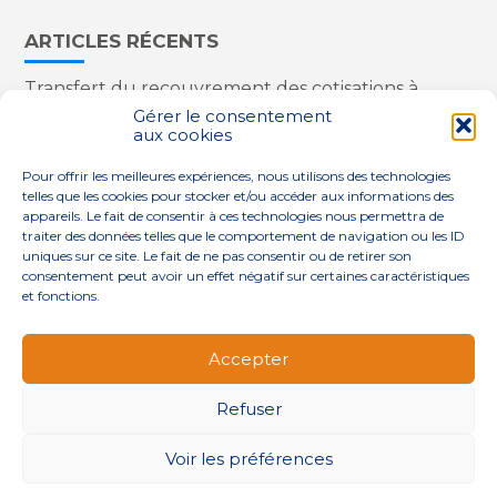
ARTICLES RÉCENTS
Transfert du recouvrement des cotisations à
l’Urssaf : des nouveautés
Gérer le consentement
aux cookies
Appareils reconditionnés : annulation de la
redevance pour copie privée !
Pour offrir les meilleures expériences, nous utilisons des technologies
Contrôle de la qualité de l’air dans les ERP
telles que les cookies pour stocker et/ou accéder aux informations des
Industriels : le point sur les dernières évolutions
appareils. Le fait de consentir à ces technologies nous permettra de
réglementaires
traiter des données telles que le comportement de navigation ou les ID
uniques sur ce site. Le fait de ne pas consentir ou de retirer son
consentement peut avoir un effet négatif sur certaines caractéristiques
et fonctions.
Footer
QUI SOMMES-NOUS ?
NOS SERVICES
Accepter
Principale
NOS SOLUTIONS
ACTUALITÉS
CONTACT
Refuser
Footer
PLAN DU SITE
MENTIONS LÉGALES
Voir les préférences
CONCEPTION ET RÉALISATION
CLASSE 7