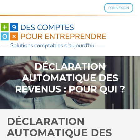
CONNEXION
Aller
au
contenu
DÉCLARATION
AUTOMATIQUE DES
REVENUS : POUR QUI ?
DÉCLARATION
AUTOMATIQUE DES