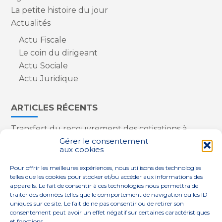
La petite histoire du jour
Actualités
Actu Fiscale
Le coin du dirigeant
Actu Sociale
Actu Juridique
ARTICLES RÉCENTS
Transfert du recouvrement des cotisations à
l’Urssaf : des nouveautés
Gérer le consentement
aux cookies
Appareils reconditionnés : annulation de la
redevance pour copie privée !
Pour offrir les meilleures expériences, nous utilisons des technologies
Contrôle de la qualité de l’air dans les ERP
telles que les cookies pour stocker et/ou accéder aux informations des
Industriels : le point sur les dernières évolutions
appareils. Le fait de consentir à ces technologies nous permettra de
réglementaires
traiter des données telles que le comportement de navigation ou les ID
uniques sur ce site. Le fait de ne pas consentir ou de retirer son
consentement peut avoir un effet négatif sur certaines caractéristiques
et fonctions.