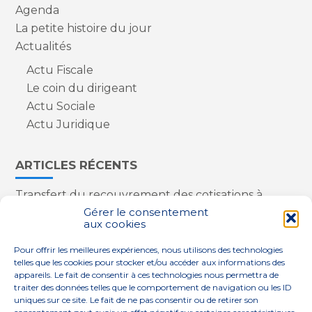
Agenda
La petite histoire du jour
Actualités
Actu Fiscale
Le coin du dirigeant
Actu Sociale
Actu Juridique
ARTICLES RÉCENTS
Transfert du recouvrement des cotisations à
l’Urssaf : des nouveautés
Gérer le consentement
aux cookies
Appareils reconditionnés : annulation de la
redevance pour copie privée !
Pour offrir les meilleures expériences, nous utilisons des technologies
Contrôle de la qualité de l’air dans les ERP
telles que les cookies pour stocker et/ou accéder aux informations des
Industriels : le point sur les dernières évolutions
appareils. Le fait de consentir à ces technologies nous permettra de
réglementaires
traiter des données telles que le comportement de navigation ou les ID
uniques sur ce site. Le fait de ne pas consentir ou de retirer son