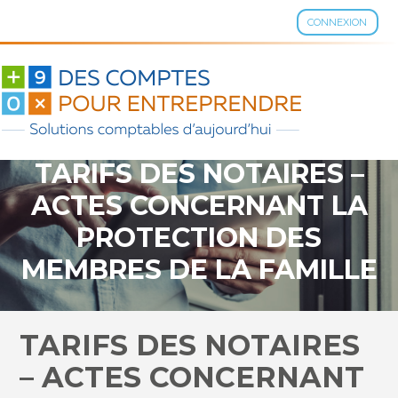
CONNEXION
Aller
au
contenu
TARIFS DES NOTAIRES –
ACTES CONCERNANT LA
PROTECTION DES
MEMBRES DE LA FAMILLE
– 2021
TARIFS DES NOTAIRES
– ACTES CONCERNANT