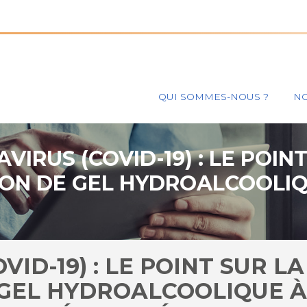
Principal
QUI SOMMES-NOUS ?
NO
VIRUS (COVID-19) : LE POINT
ION DE GEL HYDROALCOOLIQ
D’ALCOOL NON DÉNATURÉ
ID-19) : LE POINT SUR LA
 GEL HYDROALCOOLIQUE 