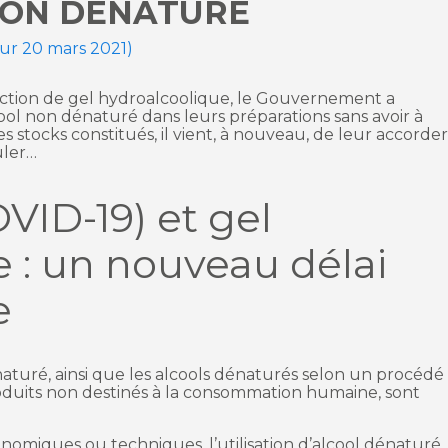
NON DÉNATURÉ
our 20 mars 2021)
duction de gel hydroalcoolique, le Gouvernement a
alcool non dénaturé dans leurs préparations sans avoir à
es stocks constitués, il vient, à nouveau, de leur accorde
uler…
VID-19) et gel
 : un nouveau délai
e
aturé, ainsi que les alcools dénaturés selon un procédé
 produits non destinés à la consommation humaine, sont
onomiques ou techniques, l’utilisation d’alcool dénaturé