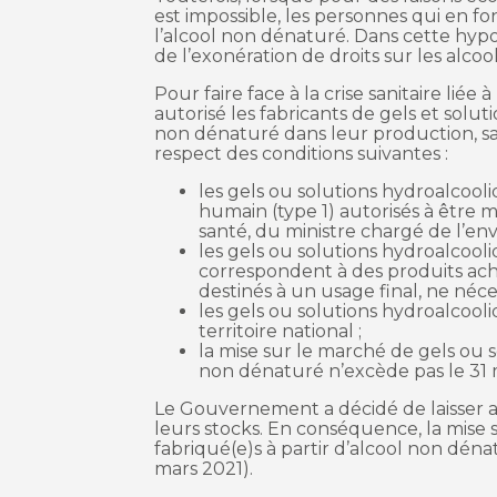
est impossible, les personnes qui en f
l’alcool non dénaturé. Dans cette hy
de l’exonération de droits sur les alcoo
Pour faire face à la crise sanitaire li
autorisé les fabricants de gels et soluti
non dénaturé dans leur production, sans
respect des conditions suivantes :
les gels ou solutions hydroalcool
humain (type 1) autorisés à être m
santé, du ministre chargé de l’en
les gels ou solutions hydroalcooli
correspondent à des produits ach
destinés à un usage final, ne néc
les gels ou solutions hydroalcool
territoire national ;
la mise sur le marché de gels ou s
non dénaturé n’excède pas le 31 
Le Gouvernement a décidé de laisser 
leurs stocks. En conséquence, la mise 
fabriqué(e)s à partir d’alcool non déna
mars 2021).