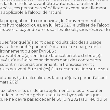
ont la demande peuvent être autorisées à utiliser de
pothèse, ces personnes bénéficient exceptionnellement
ls applicable à l’alcool dénaturé.
ée à la propagation du coronavirus, le Gouvernement a
ons hydroalcooliques, en juillet 2020, à utiliser de l’alcoo
 avoir à payer de droits sur les alcools, sous réserve d
iques fabriqué(e)s sont des produits biocides à usage
is sur le marché par arrêté du ministre chargé de la
vironnement ou par l’ANSES ;
ques obtenu(e)s en fin de fabrication et distribué(e)s
evés, c’est-à-dire conditionnés dans des contenants
essitant ni reconditionnement, ni transvasement ;
iques peuvent être mis(es) à la consommation sur le seul
olutions hydroalcooliques fabriqué(e)s à partir d’alcool
mars 2021.
aux fabricants un délai supplémentaire pour écouler
sur le marché de gels ou solutions hydroalcooliques
turé ne devra pas excéder le 30 juin 2021 (au lieu du 31