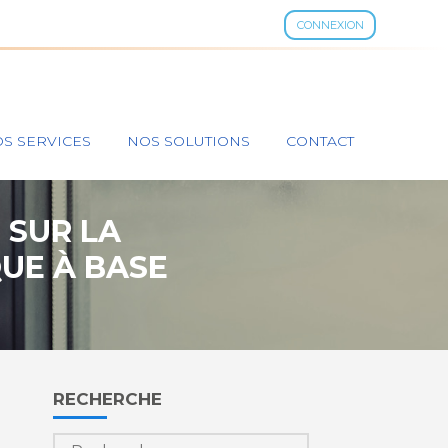
CONNEXION
S SERVICES
NOS SOLUTIONS
CONTACT
 SUR LA
UE À BASE
Blog
RECHERCHE
sidebar
À
Rechercher :