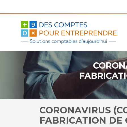
Aller
au
contenu
CORONA
FABRICAT
CORONAVIRUS (COV
FABRICATION DE