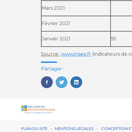
Mars 2021
Février 2021
Janvier 2021
95
Source :
www.insee.fr
(indicateurs de 
Partager :
FaceBook
Twitter
LinkedIn
Footer
PLAN DU SITE
MENTIONS LÉGALES
CONCEPTION ET