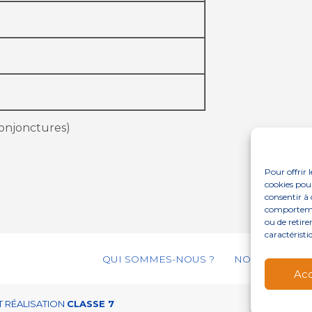
conjonctures)
Pour offrir 
cookies pour
consentir à 
comportement
ou de retire
caractéristi
Footer
QUI SOMMES-NOUS ?
NOS SERVICES
Principale
Ac
 RÉALISATION
CLASSE 7