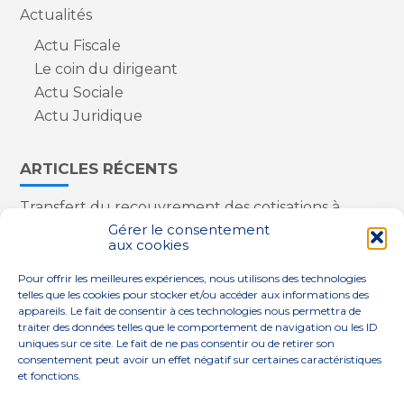
Actualités
Actu Fiscale
Le coin du dirigeant
Actu Sociale
Actu Juridique
ARTICLES RÉCENTS
Transfert du recouvrement des cotisations à
l’Urssaf : des nouveautés
Gérer le consentement
aux cookies
Appareils reconditionnés : annulation de la
redevance pour copie privée !
Pour offrir les meilleures expériences, nous utilisons des technologies
Contrôle de la qualité de l’air dans les ERP
telles que les cookies pour stocker et/ou accéder aux informations des
Industriels : le point sur les dernières évolutions
appareils. Le fait de consentir à ces technologies nous permettra de
réglementaires
traiter des données telles que le comportement de navigation ou les ID
uniques sur ce site. Le fait de ne pas consentir ou de retirer son
consentement peut avoir un effet négatif sur certaines caractéristiques
et fonctions.