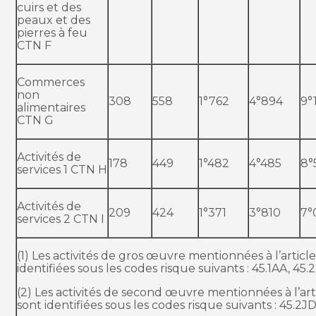
cuirs et des
peaux et des
pierres à feu
CTN F
Commerces
non
308
558
1°762
4°894
9°
alimentaires
CTN G
Activités de
178
449
1°482
4°485
8°
services 1 CTN H
Activités de
209
424
1°371
3°810
7°
services 2 CTN I
(1) Les activités de gros œuvre mentionnées à l’articl
identifiées sous les codes risque suivants : 45.1AA, 45
(2) Les activités de second œuvre mentionnées à l’art
sont identifiées sous les codes risque suivants : 45.2JD