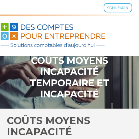
CONNEXION
Aller
au
contenu
COÛTS MOYENS
INCAPACITÉ
TEMPORAIRE ET
INCAPACITÉ
PERMANENTE – ANNÉE
2021
COÛTS MOYENS
INCAPACITÉ