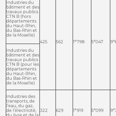
Industries du
bâtiment et des
travaux publics
CTN B (hors
départements
du Haut-Rhin,
du Bas-Rhin et
de la Moselle)
425
562
1°798
5°047
9°
Industries du
bâtiment et des
travaux publics
CTN B (pour les
départements
du Haut-Rhin,
du Bas-Rhin et
de la Moselle)
Industries des
transports, de
l’eau, du gaz,
de l’électricité,
322
629
1°919
5°099
9°
du livre et de la