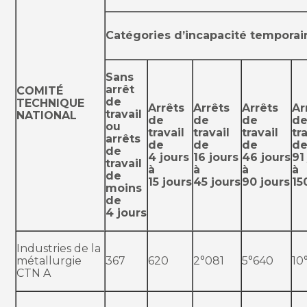
Catégories d’incapacité temporair
Sans
arrêt
COMITÉ
de
TECHNIQUE
Arrêts
Arrêts
Arrêts
Ar
travail
NATIONAL
de
de
de
d
ou
travail
travail
travail
tr
arrêts
de
de
de
d
de
4 jours
16 jours
46 jours
91
travail
à
à
à
à
de
15 jours
45 jours
90 jours
15
moins
de
4 jours
Industries de la
métallurgie
367
620
2°081
5°640
10
CTN A