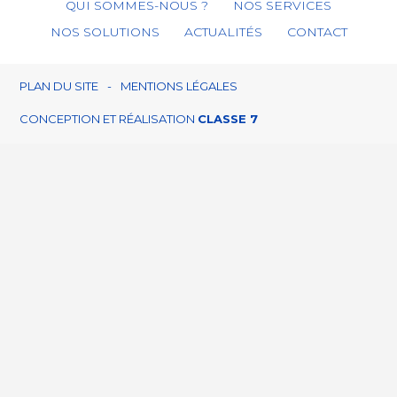
Footer
QUI SOMMES-NOUS ?
NOS SERVICES
Principale
NOS SOLUTIONS
ACTUALITÉS
CONTACT
Footer
PLAN DU SITE
MENTIONS LÉGALES
CONCEPTION ET RÉALISATION
CLASSE 7