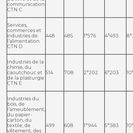
communication
CTN C
Services,
commerces et
industries de
448
485
1°576
4°493
8°
l’alimentation
CTN D
Industries de la
chimie, du
caoutchouc et
514
708
2°202
6°203
10
de la plasturgie
CTN E
Industries du
bois, de
l’ameublement,
du papier-
carton, du
textile, de
499
608
1°944
5°383
10
vêtement, des