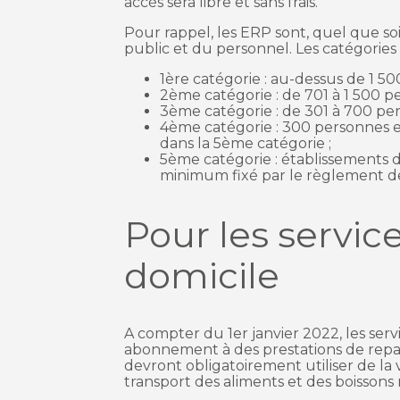
accès sera libre et sans frais.
Pour rappel, les ERP sont, quel que soit
public et du personnel. Les catégories 
1ère catégorie : au-dessus de 1 50
2ème catégorie : de 701 à 1 500 p
3ème catégorie : de 301 à 700 per
4ème catégorie : 300 personnes e
dans la 5ème catégorie ;
5ème catégorie : établissements dan
minimum fixé par le règlement de
Pour les servic
domicile
A compter du 1er janvier 2022, les ser
abonnement à des prestations de repas 
devront obligatoirement utiliser de la v
transport des aliments et des boissons