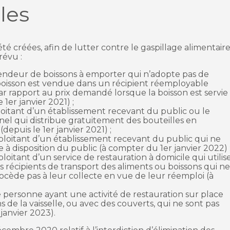
les
é créées, afin de lutter contre le gaspillage alimentair
prévu :
deur de boissons à emporter qui n’adopte pas de
a boisson est vendue dans un récipient réemployable
 rapport au prix demandé lorsque la boisson est servie
1er janvier 2021) ;
itant d’un établissement recevant du public ou le
nel qui distribue gratuitement des bouteilles en
depuis le 1er janvier 2021) ;
loitant d’un établissement recevant du public qui ne
à disposition du public (à compter du 1er janvier 2022) 
oitant d’un service de restauration à domicile qui utilis
es récipients de transport des aliments ou boissons qui n
ocède pas à leur collecte en vue de leur réemploi (à
ersonne ayant une activité de restauration sur place
s de la vaisselle, ou avec des couverts, qui ne sont pas
janvier 2023).