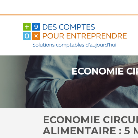
Aller
au
contenu
ECONOMIE CIR
ECONOMIE CIRCUL
ALIMENTAIRE : 5