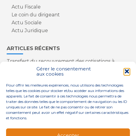
Actu Fiscale
Le coin du dirigeant
Actu Sociale
Actu Juridique
ARTICLES RÉCENTS
Transfert du recouvrement des cotisations à
l’Urssaf : des nouveautés
Gérer le consentement
aux cookies
Appareils reconditionnés : annulation de la
redevance pour copie privée !
Pour offrir les meilleures expériences, nous utilisons des technologies
Contrôle de la qualité de l’air dans les ERP
telles que les cookies pour stocker et/ou accéder aux informations des
Industriels : le point sur les dernières évolutions
appareils. Le fait de consentir à ces technologies nous permettra de
réglementaires
traiter des données telles que le comportement de navigation ou les ID
uniques sur ce site. Le fait de ne pas consentir ou de retirer son
consentement peut avoir un effet négatif sur certaines caractéristiques
et fonctions.
Footer
QUI SOMMES-NOUS ?
NOS SERVICES
Accepter