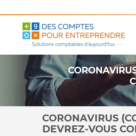
Aller
au
contenu
CORONAVIRUS 
C
CORONAVIRUS (CO
DEVREZ-VOUS C