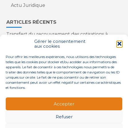
Actu Juridique
ARTICLES RÉCENTS
Transfert du recouvrement des cotisations à
l’Urssaf : des nouveautés
Gérer le consentement
aux cookies
Appareils reconditionnés : annulation de la
redevance pour copie privée !
Pour offrir les meilleures expériences, nous utilisons des technologies
Contrôle de la qualité de l’air dans les ERP
telles que les cookies pour stocker et/ou accéder aux informations des
Industriels : le point sur les dernières évolutions
appareils. Le fait de consentir à ces technologies nous permettra de
réglementaires
traiter des données telles que le comportement de navigation ou les ID
uniques sur ce site. Le fait de ne pas consentir ou de retirer son
consentement peut avoir un effet négatif sur certaines caractéristiques
et fonctions.
Footer
QUI SOMMES-NOUS ?
NOS SERVICES
Accepter
Principale
NOS SOLUTIONS
ACTUALITÉS
CONTACT
Refuser