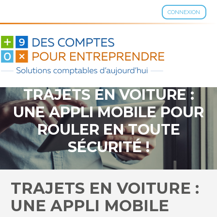
CONNEXION
Aller
au
contenu
TRAJETS EN VOITURE :
UNE APPLI MOBILE POUR
ROULER EN TOUTE
SÉCURITÉ !
TRAJETS EN VOITURE :
UNE APPLI MOBILE