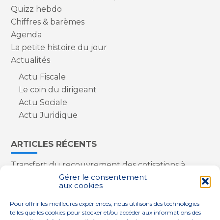
Quizz hebdo
Chiffres & barèmes
Agenda
La petite histoire du jour
Actualités
Actu Fiscale
Le coin du dirigeant
Actu Sociale
Actu Juridique
ARTICLES RÉCENTS
Transfert du recouvrement des cotisations à
l’Urssaf : des nouveautés
Gérer le consentement
aux cookies
Appareils reconditionnés : annulation de la
redevance pour copie privée !
Pour offrir les meilleures expériences, nous utilisons des technologies
Contrôle de la qualité de l’air dans les ERP
telles que les cookies pour stocker et/ou accéder aux informations des