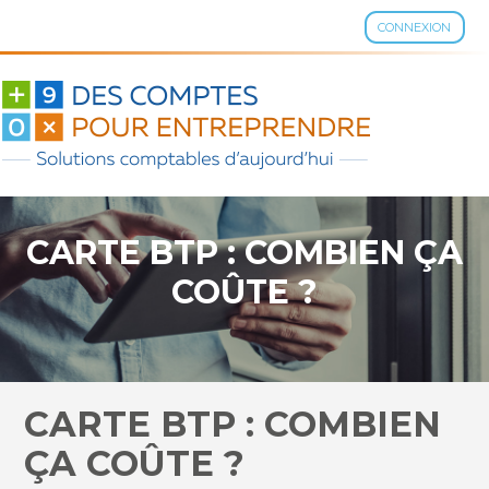
CONNEXION
Aller
au
contenu
CARTE BTP : COMBIEN ÇA
COÛTE ?
CARTE BTP : COMBIEN
ÇA COÛTE ?