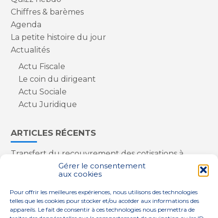
Chiffres & barèmes
Agenda
La petite histoire du jour
Actualités
Actu Fiscale
Le coin du dirigeant
Actu Sociale
Actu Juridique
ARTICLES RÉCENTS
Transfert du recouvrement des cotisations à
l’Urssaf : des nouveautés
Gérer le consentement
aux cookies
Appareils reconditionnés : annulation de la
redevance pour copie privée !
Pour offrir les meilleures expériences, nous utilisons des technologies
Contrôle de la qualité de l’air dans les ERP
telles que les cookies pour stocker et/ou accéder aux informations des
Industriels : le point sur les dernières évolutions
appareils. Le fait de consentir à ces technologies nous permettra de
réglementaires