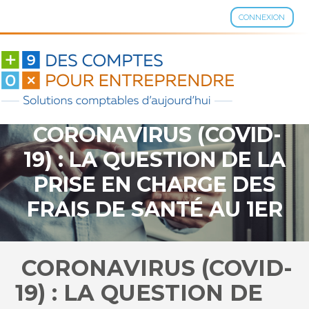
CONNEXION
Aller
au
contenu
CORONAVIRUS (COVID-
19) : LA QUESTION DE LA
PRISE EN CHARGE DES
FRAIS DE SANTÉ AU 1ER
JANVIER 2021
CORONAVIRUS (COVID-
19) : LA QUESTION DE