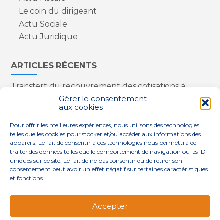
Le coin du dirigeant
Actu Sociale
Actu Juridique
ARTICLES RÉCENTS
Transfert du recouvrement des cotisations à
l’Urssaf : des nouveautés
Gérer le consentement
aux cookies
Appareils reconditionnés : annulation de la
redevance pour copie privée !
Pour offrir les meilleures expériences, nous utilisons des technologies
Contrôle de la qualité de l’air dans les ERP
telles que les cookies pour stocker et/ou accéder aux informations des
Industriels : le point sur les dernières évolutions
appareils. Le fait de consentir à ces technologies nous permettra de
réglementaires
traiter des données telles que le comportement de navigation ou les ID
uniques sur ce site. Le fait de ne pas consentir ou de retirer son
consentement peut avoir un effet négatif sur certaines caractéristiques
et fonctions.
Footer
QUI SOMMES-NOUS ?
NOS SERVICES
Accepter
Principale
NOS SOLUTIONS
ACTUALITÉS
CONTACT