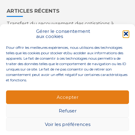
ARTICLES RÉCENTS
Transfert du recouvrement des cotisations à
l’Urssaf : des nouveautés
Gérer le consentement
aux cookies
Appareils reconditionnés : annulation de la
redevance pour copie privée !
Pour offrir les meilleures expériences, nous utilisons des technologies
Contrôle de la qualité de l’air dans les ERP
telles que les cookies pour stocker et/ou accéder aux informations des
Industriels : le point sur les dernières évolutions
appareils. Le fait de consentir à ces technologies nous permettra de
réglementaires
traiter des données telles que le comportement de navigation ou les ID
uniques sur ce site. Le fait de ne pas consentir ou de retirer son
consentement peut avoir un effet négatif sur certaines caractéristiques
et fonctions.
Footer
QUI SOMMES-NOUS ?
NOS SERVICES
Accepter
Principale
NOS SOLUTIONS
ACTUALITÉS
CONTACT
Refuser
Footer
PLAN DU SITE
MENTIONS LÉGALES
Voir les préférences
CONCEPTION ET RÉALISATION
CLASSE 7