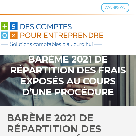
CONNEXION
Aller
au
contenu
BARÈME 2021 DE
RÉPARTITION DES FRAIS
EXPOSÉS AU COURS
D’UNE PROCÉDURE
D’OPPOSITION À BREVET
D’INVENTION OU DE
BARÈME 2021 DE
NULLITÉ OU DÉCHÉANCE
RÉPARTITION DES
DE MARQUE