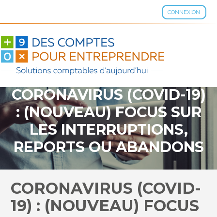
CONNEXION
Aller
au
contenu
CORONAVIRUS (COVID-19)
: (NOUVEAU) FOCUS SUR
LES INTERRUPTIONS,
REPORTS OU ABANDONS
DE TOURNAGE
CORONAVIRUS (COVID-
19) : (NOUVEAU) FOCUS