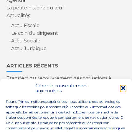
Agenda
La petite histoire du jour
Actualités
Actu Fiscale
Le coin du dirigeant
Actu Sociale
Actu Juridique
ARTICLES RÉCENTS
Transfert du recouvrement des cotisations à
l’Urssaf : des nouveautés
Gérer le consentement
aux cookies
Appareils reconditionnés : annulation de la
redevance pour copie privée !
Pour offrir les meilleures expériences, nous utilisons des technologies
Contrôle de la qualité de l’air dans les ERP
telles que les cookies pour stocker et/ou accéder aux informations des
Industriels : le point sur les dernières évolutions
appareils. Le fait de consentir à ces technologies nous permettra de
réglementaires
traiter des données telles que le comportement de navigation ou les ID
uniques sur ce site. Le fait de ne pas consentir ou de retirer son
consentement peut avoir un effet négatif sur certaines caractéristiques