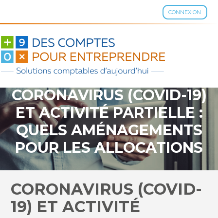
CONNEXION
Aller
au
contenu
CORONAVIRUS (COVID-19)
ET ACTIVITÉ PARTIELLE :
QUELS AMÉNAGEMENTS
POUR LES ALLOCATIONS
ET INDEMNITÉS EN 2021 ?
CORONAVIRUS (COVID-
19) ET ACTIVITÉ