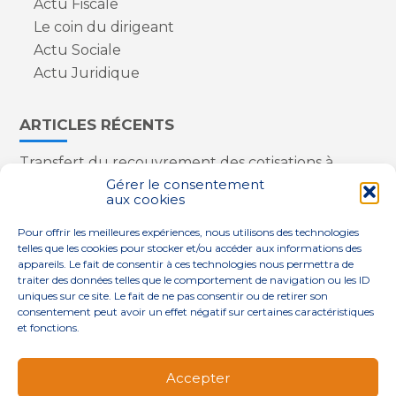
Actu Fiscale
Le coin du dirigeant
Actu Sociale
Actu Juridique
ARTICLES RÉCENTS
Transfert du recouvrement des cotisations à
l’Urssaf : des nouveautés
Gérer le consentement
aux cookies
Appareils reconditionnés : annulation de la
redevance pour copie privée !
Pour offrir les meilleures expériences, nous utilisons des technologies
Contrôle de la qualité de l’air dans les ERP
telles que les cookies pour stocker et/ou accéder aux informations des
Industriels : le point sur les dernières évolutions
appareils. Le fait de consentir à ces technologies nous permettra de
réglementaires
traiter des données telles que le comportement de navigation ou les ID
uniques sur ce site. Le fait de ne pas consentir ou de retirer son
consentement peut avoir un effet négatif sur certaines caractéristiques
et fonctions.
Footer
QUI SOMMES-NOUS ?
NOS SERVICES
Accepter
Principale