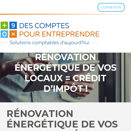
CONNEXION
Aller
au
contenu
RÉNOVATION
ÉNERGÉTIQUE DE VOS
LOCAUX = CRÉDIT
D’IMPÔT !
RÉNOVATION
ÉNERGÉTIQUE DE VOS