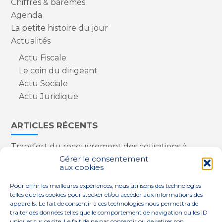
Chiffres & barèmes
Agenda
La petite histoire du jour
Actualités
Actu Fiscale
Le coin du dirigeant
Actu Sociale
Actu Juridique
ARTICLES RÉCENTS
Transfert du recouvrement des cotisations à
l’Urssaf : des nouveautés
Gérer le consentement
aux cookies
Appareils reconditionnés : annulation de la
redevance pour copie privée !
Pour offrir les meilleures expériences, nous utilisons des technologies
Contrôle de la qualité de l’air dans les ERP
telles que les cookies pour stocker et/ou accéder aux informations des
Industriels : le point sur les dernières évolutions
appareils. Le fait de consentir à ces technologies nous permettra de
réglementaires
traiter des données telles que le comportement de navigation ou les ID
uniques sur ce site. Le fait de ne pas consentir ou de retirer son